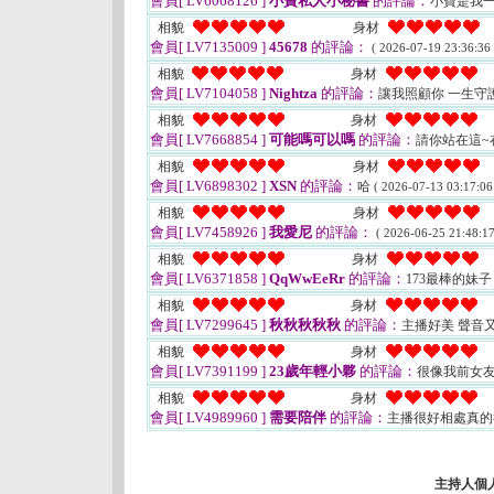
會員[ LV6068126 ]
小寶私人小秘書
的評論：
小寶是我
相貌
身材
會員[ LV7135009 ]
45678
的評論：
( 2026-07-19 23:36:36 
相貌
身材
會員[ LV7104058 ]
Nightza
的評論：
讓我照顧你 一生守
相貌
身材
會員[ LV7668854 ]
可能嗎可以嗎
的評論：
請你站在這~
相貌
身材
會員[ LV6898302 ]
XSN
的評論：
哈
( 2026-07-13 03:17:06
相貌
身材
會員[ LV7458926 ]
我愛尼
的評論：
( 2026-06-25 21:48:17
相貌
身材
會員[ LV6371858 ]
QqWwEeRr
的評論：
173最棒的妹
相貌
身材
會員[ LV7299645 ]
秋秋秋秋秋
的評論：
主播好美 聲音
相貌
身材
會員[ LV7391199 ]
23歲年輕小夥
的評論：
很像我前女
相貌
身材
會員[ LV4989960 ]
需要陪伴
的評論：
主播很好相處真
主持人個