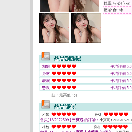
體重: 42 公斤(kg)
區域: 台中市
相貌
平均評價 5.0
身材
平均評價 5.0
表演
平均評價 5.0
態度
平均評價 5.0
註﹕最高值 5分
相貌
身材
會員[ LV7072509 ]
王寶包
的評論：
小寶呢
( 2026-07-28 1
相貌
身材