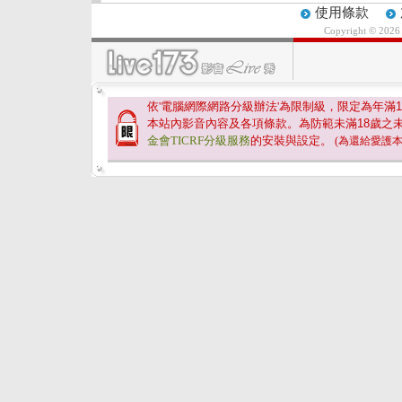
使用條款
Copyright © 202
依'電腦網際網路分級辦法'為限制級，限定為年滿
1
本站內影音內容及各項條款。為防範未滿
18
歲之
金會TICRF分級服務
的安裝與設定。
(為還給愛護