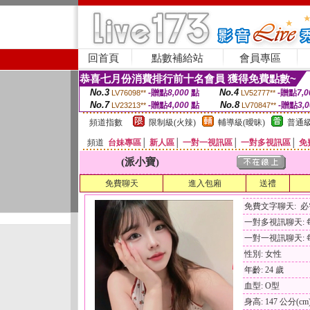
回首頁
點數補給站
會員專區
恭喜七月份消費排行前十名會員 獲得免費點數~
No.3
No.4
-贈點
8,000
點
-贈點
7,0
LV76098**
LV52777**
No.7
No.8
-贈點
4,000
點
-贈點
3,
LV23213**
LV70847**
頻道指數
限制級(火辣)
輔導級(曖昧)
普通級
頻道
台妹專區
│
新人區
│
一對一視訊區
│
一對多視訊區
│
免
(派小寶)
免費聊天
進入包廂
送禮
免費文字聊天: 
一對多視訊聊天: 每
一對一視訊聊天: 每
性別: 女性
年齡: 24 歲
血型: O型
身高: 147 公分(cm