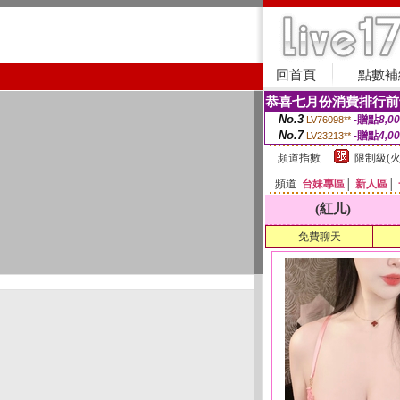
回首頁
點數補
恭喜七月份消費排行前
No.3
-贈點
8,0
LV76098**
No.7
-贈點
4,0
LV23213**
頻道指數
限制級(火
頻道
台妹專區
│
新人區
│
(紅儿)
免費聊天