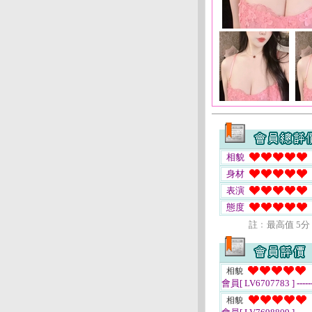
相貌
身材
表演
態度
註﹕最高值 5分
相貌
會員[ LV6707783 ]
-----
相貌