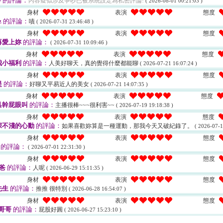
-
的評論：
內容疑似涉及爭吵已被系統設定為私密評論!
( 2026-08-01 00:21:03 )
身材
表演
態度
z
的評論：
嘖
( 2026-07-31 23:46:48 )
身材
表演
態度
再愛上妳
的評論：
( 2026-07-31 10:09:46 )
身材
表演
態度
我小福利
的評論：
人美好聊天，真的覺得什麼都能聊
( 2026-07-21 16:07:24 )
身材
表演
態度
提
的評論：
好聊又平易近人的美女
( 2026-07-21 14:07:35 )
身材
表演
態度
具幹屁眼叫
的評論：
主播很棒~~~很利害~~
( 2026-07-19 19:18:38 )
身材
表演
態度
深不淺的心動
的評論：
如果喜歡妳算是一種運動，那我今天又破紀錄了。
( 2026-07-1
身材
表演
態度
的評論：
( 2026-07-01 22:31:30 )
身材
表演
態度
爸
的評論：
人呢
( 2026-06-29 15:11:35 )
身材
表演
態度
先生
的評論：
推推 很特別
( 2026-06-28 16:54:07 )
身材
表演
態度
哥哥
的評論：
屁股好圓
( 2026-06-27 15:23:10 )