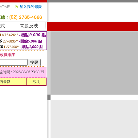
方式
問題反映
-贈點
9,000
點
LV75426**
6
-贈點
5,000
點
LV76835**
10
-贈點
1,000
點
LV76400**
收費排序
 : 2026-08-06 23:30:35
的最愛
說明