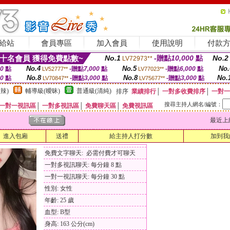
給站
會員專區
加入會員
使用說明
付款
十名會員 獲得免費點數~
No.1
-贈點
10,000
點
No.2
LV72973**
No.4
No.5
No.
00
點
-贈點
7,000
點
-贈點
6,000
點
LV52777**
LV77023**
No.8
No.8
No.
00
點
-贈點
3,000
點
-贈點
3,000
點
LV70847**
LV75677**
辣)
輔導級(曖昧)
普通級(清純)
排序
業績排行
│
一對多收費排序
│
一對一
搜尋主持人網名/編號：
一對一視訊區
│
一對多視訊區
│
免費聊天區
│
免費視訊區
最近上線時間
進入包廂
送禮
給主持人打分數
加到我
免費文字聊天: 必需付費才可聊天
一對多視訊聊天: 每分鐘 8 點
一對一視訊聊天: 每分鐘 30 點
性別: 女性
年齡: 25 歲
血型: B型
身高: 163 公分(cm)