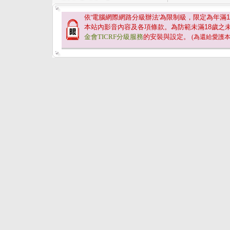
依'電腦網際網路分級辦法'為限制級，限定為年滿
1
本站內影音內容及各項條款。為防範未滿
18
歲之
金會TICRF分級服務
的安裝與設定。
(為還給愛護