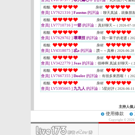
此封面只可遠
相貌
身材
會員[ LV7621316 ]
Faustus
的評論：
聊天真誠，就像朋
相貌
身材
會員[ LV7710716 ]
一節
的評論：
真好聊天～
( 2026-07-18
相貌
身材
會員[ LV7629702 ]
壞壞捏
的評論：
我一輩子的老婆
( 20
相貌
身材
會員[ LV4318075 ]
忒o
的評論：
讚～～真棒
( 2026-06-28 
相貌
身材
會員[ LV3422779 ]
Jeas
的評論：
很棒啊 真誠 好聊天~
( 
相貌
身材
會員[ LV7667355 ]
Doolee
的評論：
有很多東西喔！
( 20
相貌
身材
會員[ LV5395665 ]
九九人
的評論：
5星好評
( 2026-06-11
主持人個
使用條款
Copyright © 202