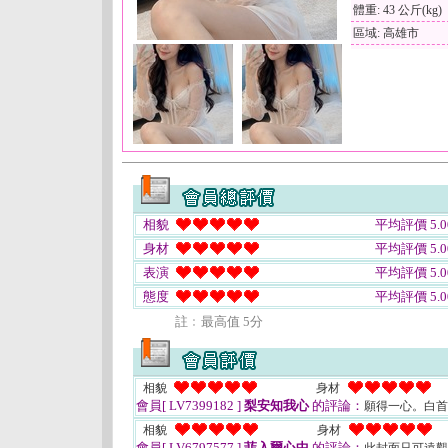
體重: 43 公斤(kg)
區域: 高雄市
相貌
平均評價 5.0
身材
平均評價 5.0
表演
平均評價 5.0
態度
平均評價 5.0
註﹕最高值 5分
相貌
身材
會員[ LV7399182 ]
梨安知我心
的評論：
願得一心。白
相貌
身材
會員[ LV6797577 ]
菲入爾心中
的評論：