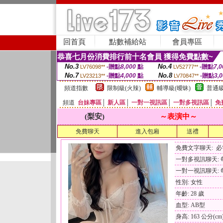
回首頁
點數補給站
會員專區
恭喜七月份消費排行前十名會員 獲得免費點數~
No.3
No.4
-贈點
8,000
點
-贈點
7,0
LV76098**
LV52777**
No.7
No.8
-贈點
4,000
點
-贈點
3,
LV23213**
LV70847**
頻道指數
限制級(火辣)
輔導級(曖昧)
普通級
頻道
台妹專區
│
新人區
│
一對一視訊區
│
一對多視訊區
│
免
(梨安)
～表演中～
免費聊天
進入包廂
送禮
免費文字聊天: 
一對多視訊聊天: 每
一對一視訊聊天: 每
性別: 女性
年齡: 28 歲
血型: AB型
身高: 163 公分(cm