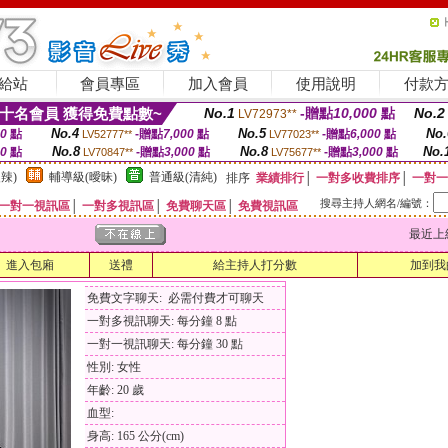
給站
會員專區
加入會員
使用說明
付款
十名會員 獲得免費點數~
No.1
-贈點
10,000
點
No.2
LV72973**
No.4
No.5
No.
00
點
-贈點
7,000
點
-贈點
6,000
點
LV52777**
LV77023**
No.8
No.8
No.
00
點
-贈點
3,000
點
-贈點
3,000
點
LV70847**
LV75677**
辣)
輔導級(曖昧)
普通級(清純)
排序
業績排行
│
一對多收費排序
│
一對一
搜尋主持人網名/編號：
一對一視訊區
│
一對多視訊區
│
免費聊天區
│
免費視訊區
最近上線時間
進入包廂
送禮
給主持人打分數
加到我
免費文字聊天: 必需付費才可聊天
一對多視訊聊天: 每分鐘 8 點
一對一視訊聊天: 每分鐘 30 點
性別: 女性
年齡: 20 歲
血型:
身高: 165 公分(cm)