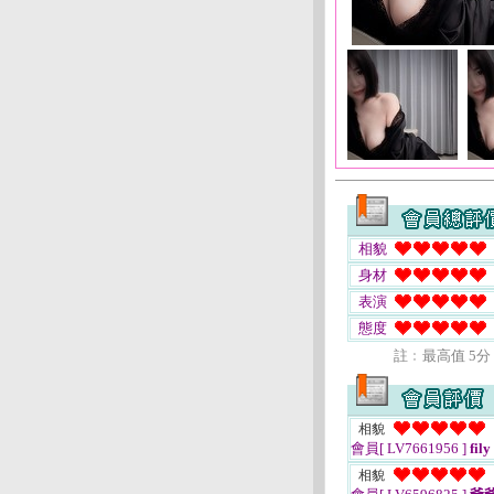
相貌
身材
表演
態度
註﹕最高值 5分
相貌
會員[ LV7661956 ]
fily
相貌