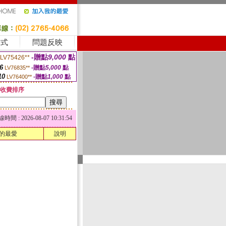
方式
問題反映
-贈點
9,000
點
LV75426**
6
-贈點
5,000
點
LV76835**
10
-贈點
1,000
點
LV76400**
收費排序
 : 2026-08-07 10:31:54
的最愛
說明