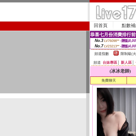
回首頁
點數補
恭喜七月份消費排行前
No.3
-贈點
8,0
LV76098**
No.7
-贈點
4,0
LV23213**
頻道指數
限制級(火
頻道
台妹專區
│
新人區
│
(冰冰老師)
免費聊天