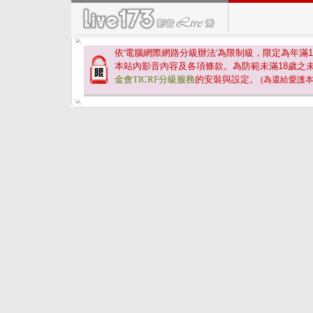
依'電腦網際網路分級辦法'為限制級，限定為年滿
1
本站內影音內容及各項條款。為防範未滿
18
歲之
金會TICRF分級服務
的安裝與設定。
(為還給愛護