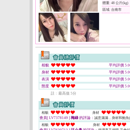
體重: 48 公斤(kg)
區域: 台南市
相貌
平均評價 5.0
身材
平均評價 5.0
表演
平均評價 5.0
態度
平均評價 5.0
註﹕最高值 5分
相貌
身材
會員[ LV7378149 ]
梅綠
的評論：
誠意滿滿，身材和鮑魚
相貌
身材
會員[ LV7630713 ]
汪小彥
的評論：