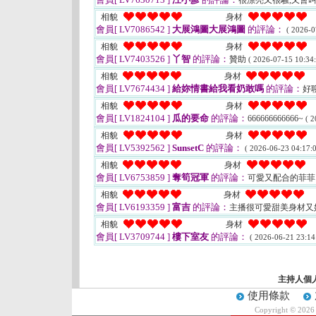
很漂亮又很騷,又會
相貌
身材
會員[ LV7086542 ]
大展鴻圖大展鴻圖
的評論：
( 2026-0
相貌
身材
會員[ LV7403526 ]
丫智
的評論：
贊助
( 2026-07-15 10:34:
相貌
身材
會員[ LV7674434 ]
給妳情書給我看奶敢嗎
的評論：
好
相貌
身材
會員[ LV1824104 ]
瓜的要命
的評論：
666666666666~
( 2
相貌
身材
會員[ LV5392562 ]
SunsetC
的評論：
( 2026-06-23 04:17:0
相貌
身材
會員[ LV6753859 ]
奪筍冠軍
的評論：
可愛又配合的菲
相貌
身材
會員[ LV6193359 ]
富吉
的評論：
主播很可愛甜美身材又
相貌
身材
會員[ LV3709744 ]
樓下室友
的評論：
( 2026-06-21 23:14
主持人個
使用條款
Copyright © 202