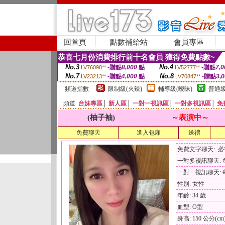
回首頁
點數補給站
會員專區
恭喜七月份消費排行前十名會員 獲得免費點數~
No.3
No.4
-贈點
8,000
點
-贈點
7,0
LV76098**
LV52777**
No.7
No.8
-贈點
4,000
點
-贈點
3,
LV23213**
LV70847**
頻道指數
限制級(火辣)
輔導級(曖昧)
普通級
頻道
台妹專區
│
新人區
│
一對一視訊區
│
一對多視訊區
│
免
(柚子袖)
～表演中～
免費聊天
進入包廂
送禮
免費文字聊天: 
一對多視訊聊天: 每
一對一視訊聊天: 每
性別: 女性
年齡: 34 歲
血型: O型
身高: 150 公分(cm