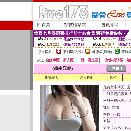
回首頁
點數補給站
會員專區
恭喜七月份消費排行前十名會員 獲得免費點數~
No.3
No.4
-贈點
8,000
點
-贈點
7,0
LV76098**
LV52777**
No.7
No.8
-贈點
4,000
點
-贈點
3,
LV23213**
LV70847**
頻道指數
限制級(火辣)
輔導級(曖昧)
普通級
頻道
台妹專區
│
新人區
│
一對一視訊區
│
一對多視訊區
│
免
(越南阮範)
免費聊天
進入包廂
送禮
免費文字聊天: 
一對多視訊聊天: 每
一對一視訊聊天: 每
性別: 女性
年齡: 33 歲
血型:
身高: 150 公分(cm