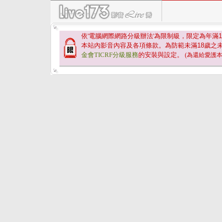
依'電腦網際網路分級辦法'為限制級，限定為年滿
1
本站內影音內容及各項條款。為防範未滿
18
歲之
金會TICRF分級服務
的安裝與設定。
(為還給愛護