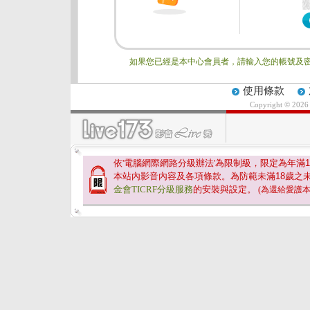
如果您已經是本中心會員者，請輸入您的帳號及密
使用條款
Copyright © 202
依'電腦網際網路分級辦法'為限制級，限定為年滿
1
本站內影音內容及各項條款。為防範未滿
18
歲之
金會TICRF分級服務
的安裝與設定。
(為還給愛護