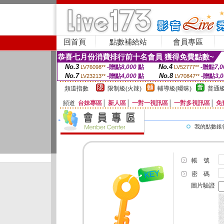
回首頁
點數補給站
會員專區
恭喜七月份消費排行前十名會員 獲得免費點數~
No.3
No.4
-贈點
8,000
點
-贈點
7,0
LV76098**
LV52777**
No.7
No.8
-贈點
4,000
點
-贈點
3,
LV23213**
LV70847**
頻道指數
限制級(火辣)
輔導級(曖昧)
普通級
頻道
台妹專區
│
新人區
│
一對一視訊區
│
一對多視訊區
│
免
我的點數銀
帳 號
密 碼
圖片驗證