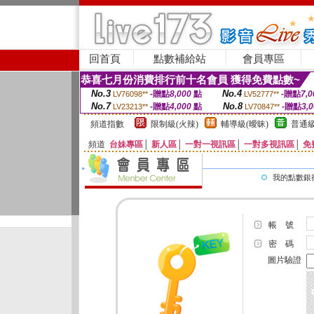
回首頁
點數補給站
會員專區
恭喜七月份消費排行前十名會員 獲得免費點數~
No.3
No.4
-贈點
8,000
點
-贈點
7,0
LV76098**
LV52777**
No.7
No.8
-贈點
4,000
點
-贈點
3,
LV23213**
LV70847**
頻道指數
限制級(火辣)
輔導級(曖昧)
普通級
頻道
台妹專區
│
新人區
│
一對一視訊區
│
一對多視訊區
│
免
我的點數銀
帳 號
密 碼
圖片驗證