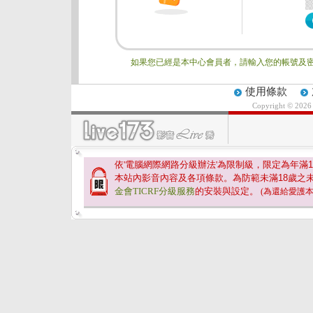
如果您已經是本中心會員者，請輸入您的帳號及密
使用條款
Copyright © 202
依'電腦網際網路分級辦法'為限制級，限定為年滿
1
本站內影音內容及各項條款。為防範未滿
18
歲之
金會TICRF分級服務
的安裝與設定。
(為還給愛護