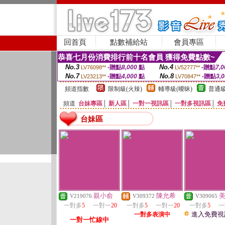
回首頁
點數補給站
會員專區
恭喜七月份消費排行前十名會員 獲得免費點數~
No.3
No.4
-贈點
8,000
點
-贈點
7,0
LV76098**
LV52777**
No.7
No.8
-贈點
4,000
點
-贈點
3,
LV23213**
LV70847**
頻道指數
限制級(火辣)
輔導級(曖昧)
普通級
頻道
台妹專區
│
新人區
│
一對一視訊區
│
一對多視訊區
│
免
台妹區
親小俞
陳允希
V219076
V309372
V309065
一對多
5
一對一
20
一對多
5
一對一
20
一對多
5
一
進入免費視
一對多表演中
一對一忙線中