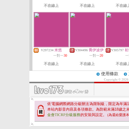
不在線上
不在線上
不在線
米悠
喬伊波伊
初
V297234
V304496
V305797
一對一
30
一對一
20
一
不在線上
不在線上
不在線
使用條款
Copyright © 202
依'電腦網際網路分級辦法'為限制級，限定為年滿
1
本站內影音內容及各項條款。為防範未滿
18
歲之
金會TICRF分級服務
的安裝與設定。
(為還給愛護